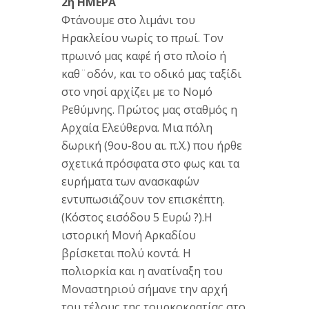
2η ΗΜΕΡΑ
Φτάνουμε στο λιμάνι του
Ηρακλείου νωρίς το πρωί. Τον
πρωινό μας καφέ ή στο πλοίο ή
καθ¨οδόν, και το οδικό μας ταξίδι
στο νησί αρχίζει με το Νομό
Ρεθύμνης. Πρώτος μας σταθμός η
Αρχαία Ελεύθερνα. Μια πόλη
δωρική (9ου-8ου αι. π.Χ.) που ήρθε
σχετικά πρόσφατα στο φως και τα
ευρήματα των ανασκαφών
εντυπωσιάζουν τον επισκέπτη.
(Κόστος εισόδου 5 Ευρώ ?).Η
ιστορική Μονή Αρκαδίου
βρίσκεται πολύ κοντά. Η
πολιορκία και η ανατίναξη του
Μοναστηριού σήμανε την αρχή
του τέλους της τουρκοκρατίας στο