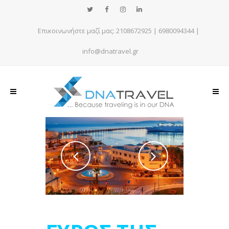
Επικοινωνήστε μαζί μας:
2108672925
|
6980094344
|
info@dnatravel.gr