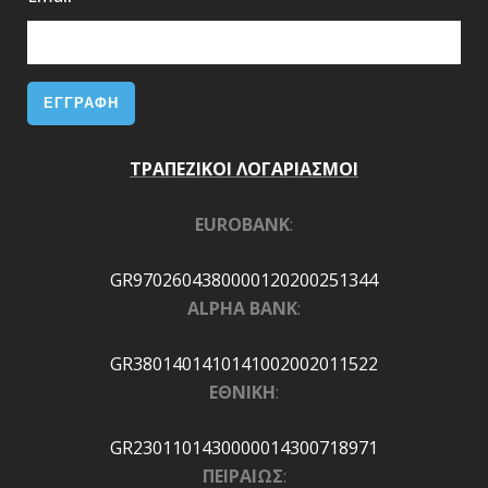
ΤΡΑΠΕΖΙΚΟΙ ΛΟΓΑΡΙΑΣΜΟΙ
EUROBANK
:
GR9702604380000120200251344
ALPHA BANK
:
GR3801401410141002002011522
ΕΘΝΙΚΗ
:
GR2301101430000014300718971
ΠΕΙΡΑΙΩΣ
: