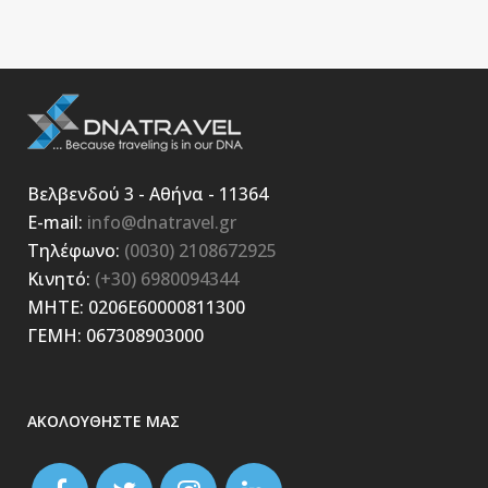
Βελβενδού 3 - Αθήνα - 11364
E-mail:
info@dnatravel.gr
Τηλέφωνο:
(0030) 2108672925
Κινητό:
(+30) 6980094344
ΜΗΤΕ: 0206E60000811300
ΓΕΜΗ: 067308903000
ΑΚΟΛΟΥΘΗΣΤΕ ΜΑΣ