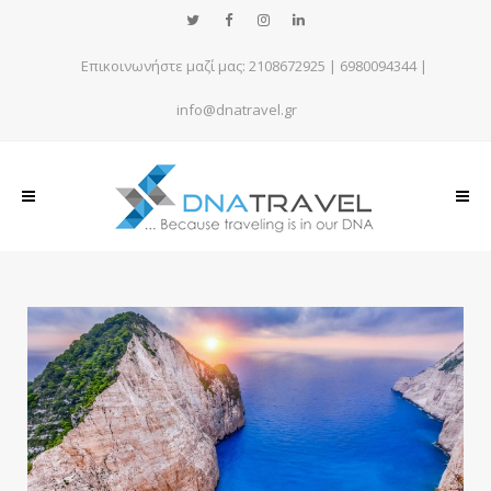
Επικοινωνήστε μαζί μας:
2108672925
|
6980094344
|
info@dnatravel.gr