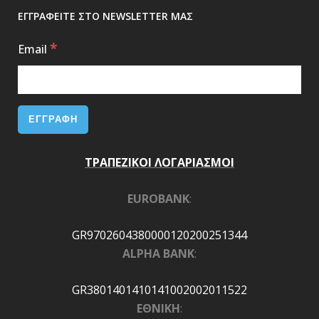
ΕΓΓΡΑΦΕΙΤΕ ΣΤΟ NEWSLETTER ΜΑΣ
*
Email
ΤΡΑΠΕΖΙΚΟΙ ΛΟΓΑΡΙΑΣΜΟΙ
EUROBANK
:
GR9702604380000120200251344
ALPHA BANK
:
GR3801401410141002002011522
ΕΘΝΙΚΗ
: