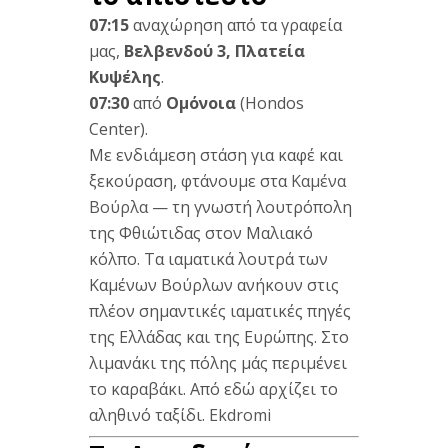
07:15
αναχώρηση από τα
γραφεία
μας,
Βελβενδού 3, Πλατεία
Κυψέλης
.
07:30
από
Ομόνοια
(Hondos
Center).
Με
ενδιάμεση στάση
για καφέ
και
ξεκούραση,
φτάνουμε στα
Καμένα
Βούρλα
— τη γνωστή
λουτρόπολη
της
Φθιώτιδας στον
Μαλιακό
κόλπο. Τα
ιαματικά λουτρά
των
Καμένων
Βούρλων ανήκουν
στις
πλέον
σημαντικές
ιαματικές πηγές
της
Ελλάδας και της
Ευρώπης.
Στο
λιμανάκι
της πόλης
μάς
περιμένει
το
καραβάκι. Από
εδώ αρχίζει
το
αληθινό
ταξίδι.
Ekdromi