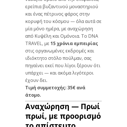
ερείπια
βυζαντινού
μοναστηριού
και
ένας
πέτρινος φάρος
στην
κορυφή
του κόσμου
— όλα
αυτά σε
μία
μόνο ημέρα,
με
αναχώρηση
από
Κυψέλη και
Ομόνοια. Το
DNA
TRAVEL
,
με
15 χρόνια εμπειρίας
στις
οργανωμένες
εκδρομές και
ιδιόκτητο στόλο
πούλμαν, σας
πηγαίνει εκεί που
λίγοι ξέρουν
ότι
υπάρχει
— και
ακόμα
λιγότεροι
έχουν
δει.
Τιμή συμμετοχής: 35€ ανά
άτομο.
Αναχώρηση — Πρωί
πρωί, με
προορισμό
το
απίστευτο