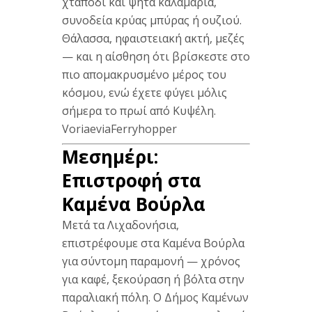
χταπόδι
και ψητά
καλαμάρια,
συνοδεία κρύας
μπύρας ή
ουζιού.
Θάλασσα,
ηφαιστειακή ακτή,
μεζές
— και η
αίσθηση ότι
βρίσκεστε στο
πιο
απομακρυσμένο μέρος
του
κόσμου, ενώ
έχετε φύγει
μόλις
σήμερα το πρωί
από
Κυψέλη.
Voriaevia
Ferryhopper
Μεσημέρι:
Επιστροφή στα
Καμένα
Βούρλα
Μετά
τα
Λιχαδονήσια,
επιστρέφουμε στα
Καμένα Βούρλα
για
σύντομη παραμονή
—
χρόνος
για
καφέ,
ξεκούραση ή βόλτα
στην
παραλιακή πόλη. Ο
Δήμος Καμένων