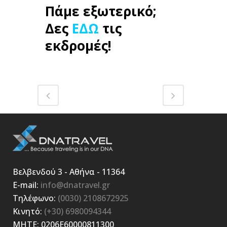
Πάμε εξωτερικό;
Δες
ΕΔΩ
τις
εκδρομές!
Βελβενδού 3 - Αθήνα - 11364
E-mail:
info@dnatravel.gr
Τηλέφωνο:
(0030) 2108672925
Κινητό:
(+30) 6980094344
ΜΗΤΕ: 0206E60000811300