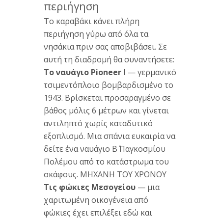
περιήγηση
Το
καραβάκι κάνει
πλήρη
περιήγηση
γύρω από όλα
τα
νησάκια
πριν σας
αποβιβάσει. Σε
αυτή
τη
διαδρομή θα
συναντήσετε:
Το ναυάγιο Pioneer I
—
γερμανικό
τσιμεντόπλοιο
βομβαρδισμένο το
1943.
Βρίσκεται
προσαραγμένο σε
βάθος μόλις 6
μέτρων και
γίνεται
αντιληπτό
χωρίς
καταδυτικό
εξοπλισμό.
Μια σπάνια
ευκαιρία να
δείτε
ένα ναυάγιο
Β΄
Παγκοσμίου
Πολέμου
από το
κατάστρωμα του
σκάφους.
ΜΗΧΑΝΗ ΤΟΥ ΧΡΟΝΟΥ
Τις φώκιες Μεσογείου
— μια
χαριτωμένη
οικογένεια από
φώκιες έχει
επιλέξει εδώ και