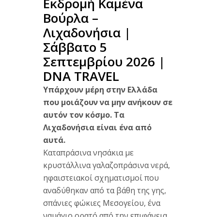
Εκδρομή
Καμένα
Βούρλα –
Λιχαδονήσια |
Σάββατο 5
Σεπτεμβρίου
2026
|
DNA
TRAVEL
Υπάρχουν μέρη στην Ελλάδα
που μοιάζουν να μην ανήκουν σε
αυτόν τον κόσμο. Τα
Λιχαδονήσια είναι ένα από
αυτά.
Κατα
πράσινα
νησάκια με
κρυστάλλινα
γαλαζοπράσινα νερά,
ηφαιστειακοί
σχηματισμοί που
αναδύθηκαν από τα
βάθη της
γης,
σπάνιες φώκιες
Μεσογείου, ένα
ναυάγιο ορατό
από την
επιφάνεια,