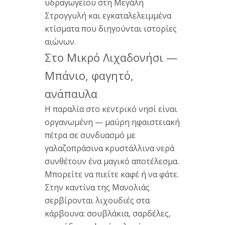
υδραγωγείου στη
Μεγάλη
Στρογγυλή και
εγκαταλελειμμένα
κτίσματα που
διηγούνται
ιστορίες
αιώνων.
Στο Μικρό
Λιχαδονήσι —
Μπάνιο,
φαγητό,
ανάπαυλα
Η
παραλία στο
κεντρικό νησί
είναι
οργανωμένη — μαύρη
ηφαιστειακή
πέτρα
σε
συνδυασμό με
γαλαζοπράσινα
κρυστάλλινα νερά
συνθέτουν ένα
μαγικό
αποτέλεσμα.
Μπορείτε να
πιείτε καφέ ή
να φάτε.
Στην
καντίνα της
Μανολιάς
σερβίρονται
λιχουδιές στα
κάρβουνα:
σουβλάκια,
σαρδέλες,