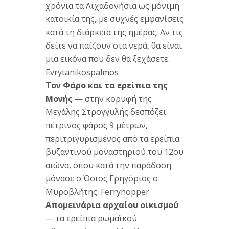
χρόνια τα
Λιχαδονήσια ως
μόνιμη
κατοικία της,
με συχνές
εμφανίσεις
κατά
τη
διάρκεια της
ημέρας.
Αν τις
δείτε
να παίζουν
στα νερά,
θα είναι
μια εικόνα
που δεν θα
ξεχάσετε.
Evrytanikospalmos
Τον Φάρο και τα ερείπια της
Μονής
—
στην κορυφή
της
Μεγάλης
Στρογγυλής
δεσπόζει
πέτρινος φάρος
9
μέτρων,
περιτριγυρισμένος από
τα
ερείπια
βυζαντινού
μοναστηριού του
12ου
αιώνα,
όπου
κατά την
παράδοση
μόνασε ο
Όσιος
Γρηγόριος ο
Μυροβλήτης.
Ferryhopper
Απομεινάρια αρχαίου οικισμού
—
τα
ερείπια
ρωμαϊκού