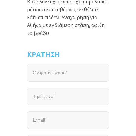
Βούρλων
έχει
υπέροχο
παραλιακό
μέτωπο
και
ταβέρνες αν
θέλετε
κάτι
επιπλέον.
Αναχώρηση για
Αθήνα με
ενδιάμεση στάση,
άφιξη
το
βράδυ.
ΚΡΑΤΗΣΗ