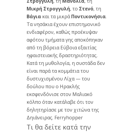
Στρογγυλή
, τη
Μανολιά
, τη
Μικρή Στρογγυλή
, το
Στενό
, τη
Βάγια
και τα
μικρά
Ποντικονήσια
.
Τα
νησάκια έχουν
επιστημονικό
ενδιαφέρον, καθώς
προέκυψαν
αφότου
τμήματα γης
αποκόπηκαν
από τη
βόρεια Εύβοια
εξαιτίας
ηφαιστειακής
δραστηριότητας.
Κατά τη μυθολογία,
η συστάδα
δεν
είναι παρά
τα κομμάτια
του
δυστυχισμένου Λίχα —
του
δούλου που
ο Ηρακλής
εκσφενδόνισε στον
Μαλιακό
κόλπο
όταν κατάλαβε
ότι τον
δηλητηρίασε με τον
χιτώνα της
Δηιάνειρας.
Ferryhopper
Τι
θα δείτε
κατά την