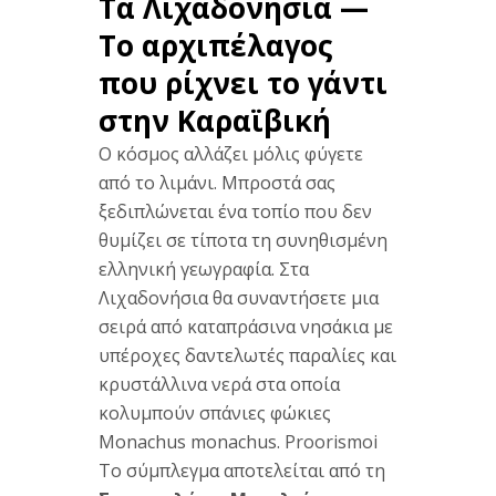
Τα
Λιχαδονήσια —
Το
αρχιπέλαγος
που ρίχνει
το γάντι
στην
Καραϊβική
Ο
κόσμος
αλλάζει μόλις
φύγετε
από το
λιμάνι.
Μπροστά σας
ξεδιπλώνεται ένα
τοπίο που δεν
θυμίζει σε
τίποτα τη
συνηθισμένη
ελληνική
γεωγραφία. Στα
Λιχαδονήσια θα
συναντήσετε μια
σειρά από
καταπράσινα
νησάκια με
υπέροχες
δαντελωτές
παραλίες και
κρυστάλλινα νερά
στα οποία
κολυμπούν σπάνιες
φώκιες
Monachus
monachus.
Proorismoi
Το σύμπλεγμα
αποτελείται από τη