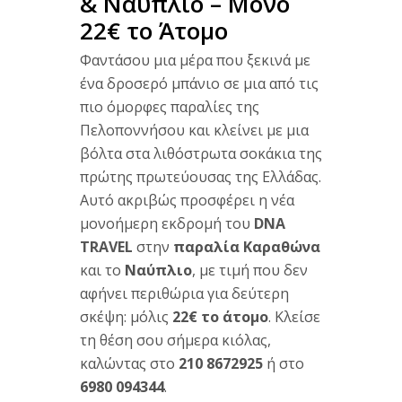
& Ναύπλιο – Μόνο
22€ το Άτομο
Φαντάσου μια μέρα που ξεκινά με
ένα δροσερό μπάνιο σε μια από τις
πιο όμορφες παραλίες της
Πελοποννήσου και κλείνει με μια
βόλτα στα λιθόστρωτα σοκάκια της
πρώτης πρωτεύουσας της Ελλάδας.
Αυτό ακριβώς προσφέρει η νέα
μονοήμερη εκδρομή του
DNA
TRAVEL
στην
παραλία Καραθώνα
και το
Ναύπλιο
, με τιμή που δεν
αφήνει περιθώρια για δεύτερη
σκέψη: μόλις
22€ το άτομο
. Κλείσε
τη θέση σου σήμερα κιόλας,
καλώντας στο
210 8672925
ή στο
6980 094344
.