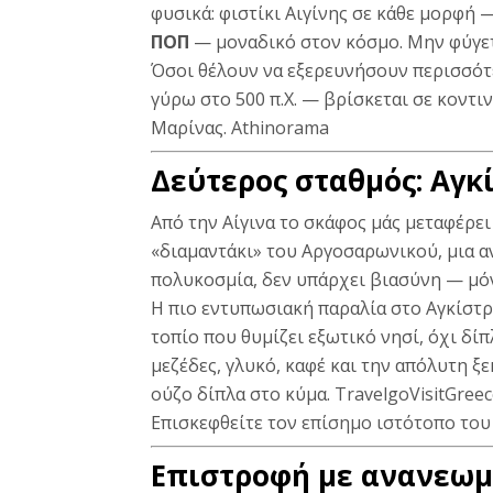
φυσικά: φιστίκι Αιγίνης σε κάθε μορφή —
ΠΟΠ
— μοναδικό στον κόσμο. Μην φύγετ
Όσοι θέλουν να εξερευνήσουν περισσότ
γύρω στο 500 π.Χ. — βρίσκεται σε κοντ
Μαρίνας.
Athinorama
Δεύτερος σταθμός: Αγκ
Από την Αίγινα το σκάφος μάς μεταφέρει
«διαμαντάκι» του Αργοσαρωνικού, μια α
πολυκοσμία, δεν υπάρχει βιασύνη — μόν
Η πιο εντυπωσιακή παραλία στο Αγκίστρι
τοπίο που θυμίζει εξωτικό νησί, όχι δί
μεζέδες, γλυκό, καφέ και την απόλυτη ξ
ούζο δίπλα στο κύμα.
Travelgo
VisitGree
Επισκεφθείτε τον
επίσημο ιστότοπο του
Επιστροφή με ανανεω