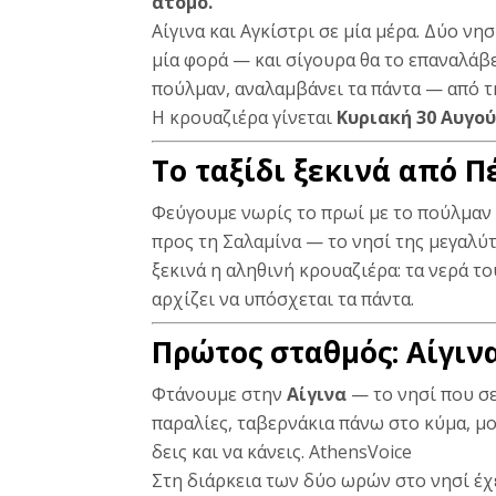
άτομο.
Αίγινα και Αγκίστρι σε μία μέρα. Δύο νη
μία φορά — και σίγουρα θα το επαναλάβε
πούλμαν, αναλαμβάνει τα πάντα — από τ
Η κρουαζιέρα γίνεται
Κυριακή 30 Αυγού
Το ταξίδι ξεκινά από 
Φεύγουμε νωρίς το πρωί με το πούλμαν
προς τη
Σαλαμίνα
— το νησί της μεγαλύτ
ξεκινά η αληθινή κρουαζιέρα: τα νερά τ
αρχίζει να υπόσχεται τα πάντα.
Πρώτος σταθμός: Αίγιν
Φτάνουμε στην
Αίγινα
— το νησί που σε
παραλίες, ταβερνάκια πάνω στο κύμα, μ
δεις και να κάνεις.
AthensVoice
Στη διάρκεια των δύο ωρών στο νησί έχε