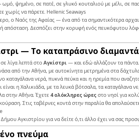
 ωμό, ψημένο, σε πατέ, σε γλυκό κουταλιού με μέλι, σε πασ
ε χωρίς να πάρετε.
Hellenic Seaways
ερο, ο
Ναός της Αφαίας
— ένα από τα σημαντικότερα αρχαι
ινή απόσταση. Δεσπόζει στην κορυφή ενός πευκόφυτου λόφ
ίστρι — Το καταπράσινο διαμαντ
 σε λίγα λεπτά στο
Αγκίστρι
— και εδώ αλλάζουν τα πάντα.
νάσα από την Αθήνα, με αυτοκίνητα μετρημένα στα δάχτυλα
ο καταγάλανα νερά, πυκνά πεύκα και η ηρεμία που αναζητ
 είναι η Χαλικιάδα, με τα λευκά βότσαλα, τα καταγάλανα ν
πλα στην Αθήνα. Έχετε
4 ολόκληρες ώρες
στο νησί για κολ
εκούραση. Στις ταβέρνες κοντά στην παραλία θα απολαύσετ
ce
 Δήμου Αγκιστρίου
για να δείτε ό,τι άλλο έχει να σας προσ
μένο πνεύμα