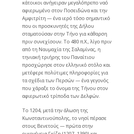
κάτοικοι ανήγειραν μεγαλόπρεπο ναό
αφιερωμένο στον Ποσειδώνα και την
Αμφιτρίτη — ένα ιερό τόσο σημαντικό
που οι προσκυνητές της Δήλου
σταματούσαν στην Τήνο για κάθαρση
πριν συνεχίσουν. Το 480 π.Χ., λίγο πριν
από τη Ναυμαχία της Σαλαμίνας, η
τηνιακή τριήρης του Παναίτιου
προσχώρησε στον ελληνικό στόλο και
μετέφερε πολύτιμες πληροφορίες για
τα σχέδια των Περσών — ένα γεγονός
που χάραξε το όνομα της Τήνου στον
αφιερωτικό τρίποδα των Δελφών.
Το 1204, μετά την άλωση της
Κωνσταντινούπολης, το νησί πέρασε
στους Βενετούς — πρώτα στην
οικογένεια Γκίζη (1207–1390) και