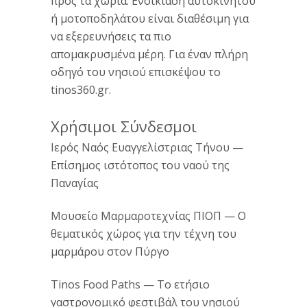
προς τα χωριά. Ενοικίαση αυτοκινήτου
ή μοτοποδηλάτου είναι διαθέσιμη για
να εξερευνήσεις τα πιο
απομακρυσμένα μέρη. Για έναν πλήρη
οδηγό του νησιού επισκέψου το
tinos360.gr
.
Χρήσιμοι Σύνδεσμοι
Ιερός Ναός Ευαγγελίστριας Τήνου
—
Επίσημος ιστότοπος του ναού της
Παναγίας
Μουσείο Μαρμαροτεχνίας ΠΙΟΠ
— Ο
θεματικός χώρος για την τέχνη του
μαρμάρου στον Πύργο
Tinos Food Paths
— Το ετήσιο
γαστρονομικό φεστιβάλ του νησιού