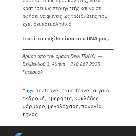
υποδεχτεί ως προσκυνητής, να σε
κρατήσει ως περιηγητής και να σε
αφήσει να φύγεις ως ταξιδιώτης που
έχει δει κάτι αληθινό.
Γιατί το ταξίδι είναι στο DNA μας.
Άρθρο από την ομάδα
DNA TRAVEL
—
Βελβενδού 3, Αθήνα |
210 867 2925
|
Facebook
dnatravel
,
tour
,
travel
,
αιγαίο
,
Tags:
εκδρομή
,
ημερήσια
,
κυκλάδες
,
μάρμαρο
,
μεγαλόχαρη
,
παναγία
,
τήνος