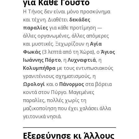
για Κάθε Γούστο
Η Τήνος δεν είναι μόνο προσκύνημα
και τέχνη. Διαθέτει
δεκάδες
παραλίες
για κάθε προτίμηση —
άλλες οργανωμένες, άλλες απόμερες
και μυστικές. Ξεχωρίζουν η
Αγία
Φωκάς
(3 λεπτά από τη Χώρα), ο
Άγιος
Ιωάννης Πόρτο
, η
Λυχναφτιά
, η
Κολυμπήθρα
με τους εντυπωσιακούς
γρανιτένιους σχηματισμούς, η
Ωρολογί
και ο
Πάνορμος
στα βόρεια
κοντά στον Πύργο. Μαγεμένες
παραλίες, πολλές χωρίς τη
μαζικοποίηση που έχει χαλάσει άλλα
γειτονικά νησιά.
Εξερεύνησε κι Άλλους