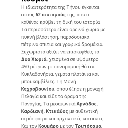
Η ιδιαιτερότητα της Τήνου έγκειται
στους
62 οικισμούς
της, που ο
καθένας κρύβει τη δική του ιστορία.
Τα περισσότερα είναι ορεινά χωριά με
πυκνή βλάστηση, παραδοσιακά
πέτρινα σπίτια και γραφικά δρομάκια.
Ξεχωριστά αξίζει να επισκεφθείς τα
Δυο Χωριά
, χτισμένα σε υψόμετρο
450 μέτρων με πανοραμική θέα σε
Κυκλαδονήσια, γεμάτα πλατάνια και
μπουκαμβίλιες. Τη Μονή
Κεχροβουνίου
, όπου έζησε η μοναχή
Πελαγία και είδε το όραμα της
Παναγίας. Τα μεσαιωνικά
Αρνάδος,
Καρδιανή, Κτικάδος
με αυθεντική
ατμόσφαιρα και αρχοντικές κατοικίες.
Και τον
Κουμάρο
με τον
Τριπόταμο
,