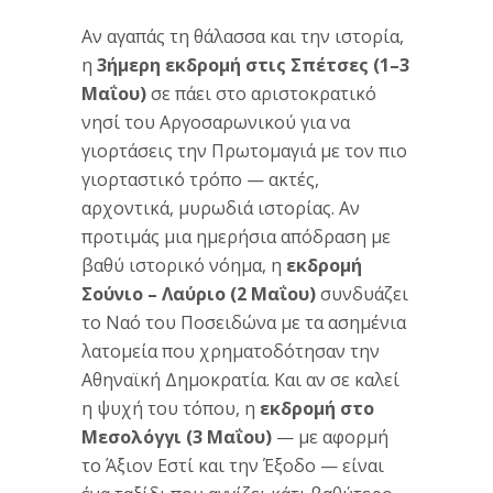
Αν αγαπάς τη θάλασσα και την ιστορία,
η
3ήμερη εκδρομή στις Σπέτσες (1–3
Μαΐου)
σε πάει στο αριστοκρατικό
νησί του Αργοσαρωνικού για να
γιορτάσεις την Πρωτομαγιά με τον πιο
γιορταστικό τρόπο — ακτές,
αρχοντικά, μυρωδιά ιστορίας. Αν
προτιμάς μια ημερήσια απόδραση με
βαθύ ιστορικό νόημα, η
εκδρομή
Σούνιο – Λαύριο (2 Μαΐου)
συνδυάζει
το Ναό του Ποσειδώνα με τα ασημένια
λατομεία που χρηματοδότησαν την
Αθηναϊκή Δημοκρατία. Και αν σε καλεί
η ψυχή του τόπου, η
εκδρομή στο
Μεσολόγγι (3 Μαΐου)
— με αφορμή
το Άξιον Εστί και την Έξοδο — είναι