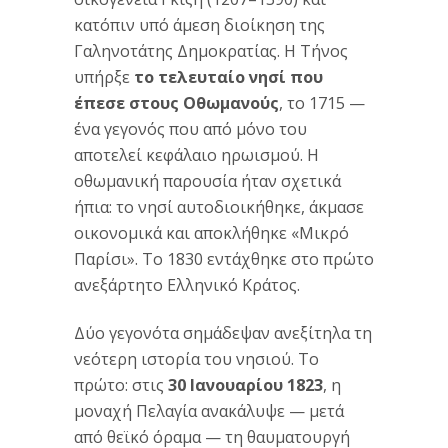
κατόπιν υπό άμεση διοίκηση της
Γαληνοτάτης Δημοκρατίας. Η Τήνος
υπήρξε
το τελευταίο νησί που
έπεσε στους Οθωμανούς
, το 1715 —
ένα γεγονός που από μόνο του
αποτελεί κεφάλαιο ηρωισμού. Η
οθωμανική παρουσία ήταν σχετικά
ήπια: το νησί αυτοδιοικήθηκε, άκμασε
οικονομικά και αποκλήθηκε «Μικρό
Παρίσι». Το 1830 εντάχθηκε στο πρώτο
ανεξάρτητο Ελληνικό Κράτος.
Δύο γεγονότα σημάδεψαν ανεξίτηλα τη
νεότερη ιστορία του νησιού. Το
πρώτο: στις
30 Ιανουαρίου 1823
, η
μοναχή Πελαγία ανακάλυψε — μετά
από θεϊκό όραμα — τη θαυματουργή