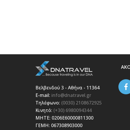
ΑΚ
Βελβενδού 3 - Αθήνα - 11364
E-mail:
info@dnatravel.gr
Τηλέφωνο:
(0030) 2108672925
Κινητό:
(+30) 6980094344
ΜΗΤΕ: 0206E60000811300
ΓΕΜΗ: 067308903000