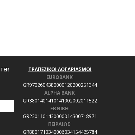
ΤΡΑΠΕΖΙΚΟΙ ΛΟΓΑΡΙΑΣΜΟΙ
TTER
EUROBANK
:
GR9702604380000120200251344
ALPHA BANK
:
GR3801401410141002002011522
ΕΘΝΙΚΗ
:
GR2301101430000014300718971
ΠΕΙΡΑΙΩΣ
:
GR8801710340006034154425784