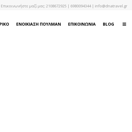
Επικοινωνήστε μαζί μας:
2108672925
|
6980094344
|
info@dnatravel.gr
ΡΙΚΟ
ΕΝΟΙΚΙΑΣΗ ΠΟΥΛΜΑΝ
ΕΠΙΚΟΙΝΩΝΙΑ
BLOG