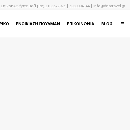
Επικοινωνήστε μαζί μας:
2108672925
|
6980094344
|
info@dnatravel.gr
ΡΙΚΟ
ΕΝΟΙΚΙΑΣΗ ΠΟΥΛΜΑΝ
ΕΠΙΚΟΙΝΩΝΙΑ
BLOG