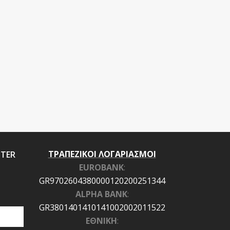
ΤΡΑΠΕΖΙΚΟΙ ΛΟΓΑΡΙΑΣΜΟΙ
TTER
EUROBANK
:
GR9702604380000120200251344
ALPHA BANK
:
GR3801401410141002002011522
ΕΘΝΙΚΗ
: