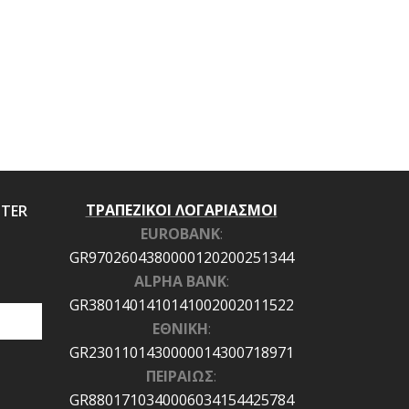
ΤΡΑΠΕΖΙΚΟΙ ΛΟΓΑΡΙΑΣΜΟΙ
TTER
EUROBANK
:
GR9702604380000120200251344
ALPHA BANK
:
GR3801401410141002002011522
ΕΘΝΙΚΗ
:
GR2301101430000014300718971
ΠΕΙΡΑΙΩΣ
:
GR8801710340006034154425784