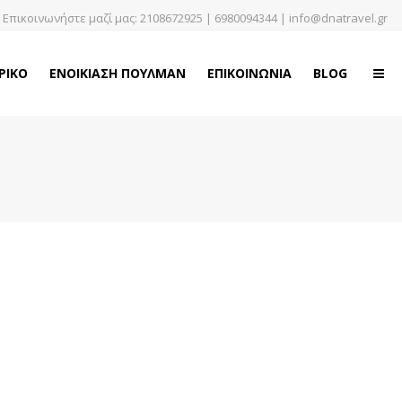
Επικοινωνήστε μαζί μας:
2108672925
|
6980094344
|
info@dnatravel.gr
ΡΙΚΟ
ΕΝΟΙΚΙΑΣΗ ΠΟΥΛΜΑΝ
ΕΠΙΚΟΙΝΩΝΙΑ
BLOG