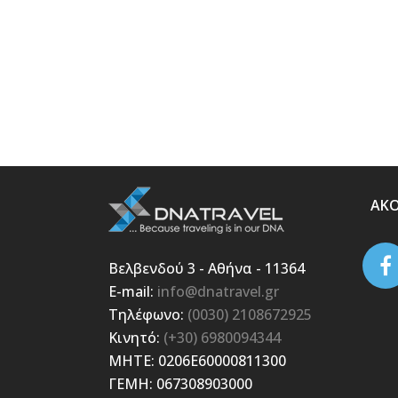
ΑΚ
Βελβενδού 3 - Αθήνα - 11364
E-mail:
info@dnatravel.gr
Τηλέφωνο:
(0030) 2108672925
Κινητό:
(+30) 6980094344
ΜΗΤΕ: 0206E60000811300
ΓΕΜΗ: 067308903000