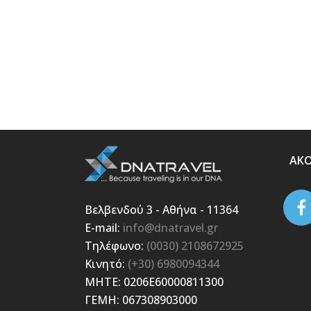
ΑΚ
Βελβενδού 3 - Αθήνα - 11364
E-mail:
info@dnatravel.gr
Τηλέφωνο:
(0030) 2108672925
Κινητό:
(+30) 6980094344
ΜΗΤΕ: 0206E60000811300
ΓΕΜΗ: 067308903000