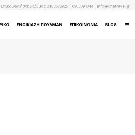
Επικοινωνήστε μαζί μας:
2108672925
|
6980094344
|
info@dnatravel.gr
ΡΙΚΟ
ΕΝΟΙΚΙΑΣΗ ΠΟΥΛΜΑΝ
ΕΠΙΚΟΙΝΩΝΙΑ
BLOG