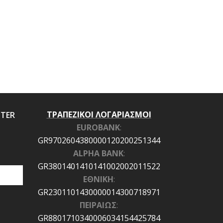
ΤΡΑΠΕΖΙΚΟΙ ΛΟΓΑΡΙΑΣΜΟΙ
TTER
EUROBANK
:
GR9702604380000120200251344
ALPHA BANK
:
GR3801401410141002002011522
ΕΘΝΙΚΗ
:
GR2301101430000014300718971
ΠΕΙΡΑΙΩΣ
:
GR8801710340006034154425784