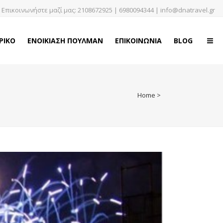
Επικοινωνήστε μαζί μας:
2108672925
|
6980094344
|
info@dnatravel.gr
ΡΙΚΟ
ΕΝΟΙΚΙΑΣΗ ΠΟΥΛΜΑΝ
ΕΠΙΚΟΙΝΩΝΙΑ
BLOG
Home
>