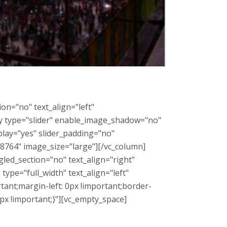
on="no" text_align="left"
y type="slider" enable_image_shadow="no"
lay="yes" slider_padding="no"
8764" image_size="large"][/vc_column]
led_section="no" text_align="right"
pe="full_width" text_align="left"
ant;margin-left: 0px !important;border-
0px !important;}"][vc_empty_space]