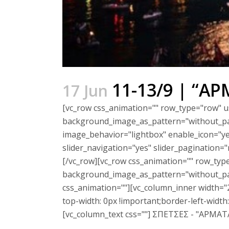
11-13/9 | “Α
17 Jun
[vc_row css_animation="" row_type="row" us
background_image_as_pattern="without_pat
image_behavior="lightbox" enable_icon="ye
slider_navigation="yes" slider_pagination
[/vc_row][vc_row css_animation="" row_type
background_image_as_pattern="without_patt
css_animation=""][vc_column_inner width="
top-width: 0px !important;border-left-width
[vc_column_text css=""] ΣΠΕΤΣΕΣ - "ΑΡΜΑΤΑ