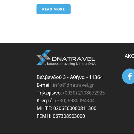
READ MORE
ΑΚ
Βελβενδού 3 - Αθήνα - 11364
E-mail:
info@dnatravel.gr
Τηλέφωνο:
(0030) 2108672925
Κινητό:
(+30) 6980094344
ΜΗΤΕ: 0206E60000811300
ΓΕΜΗ: 067308903000