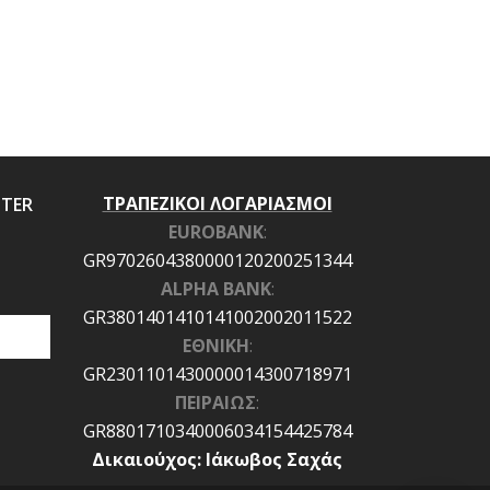
ΤΡΑΠΕΖΙΚΟΙ ΛΟΓΑΡΙΑΣΜΟΙ
TTER
EUROBANK
:
GR9702604380000120200251344
ALPHA BANK
:
GR3801401410141002002011522
ΕΘΝΙΚΗ
:
GR2301101430000014300718971
ΠΕΙΡΑΙΩΣ
:
GR8801710340006034154425784
Δικαιούχος: Ιάκωβος Σαχάς