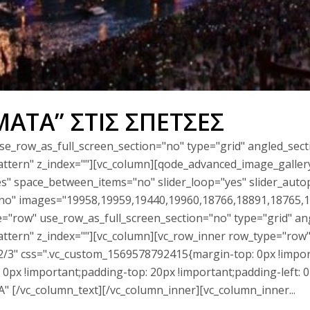
ΡΜΑΤΑ” ΣΤΙΣ ΣΠΕΤΣΕΣ
e_row_as_full_screen_section="no" type="grid" angled_secti
tern" z_index=""][vc_column][qode_advanced_image_galler
s" space_between_items="no" slider_loop="yes" slider_autop
="no" images="19958,19959,19440,19960,18766,18891,18765,1
="row" use_row_as_full_screen_section="no" type="grid" ang
ern" z_index=""][vc_column][vc_row_inner row_type="row" ty
2/3" css=".vc_custom_1569578792415{margin-top: 0px !import
: 0px !important;padding-top: 20px !important;padding-left: 
" [/vc_column_text][/vc_column_inner][vc_column_inner...